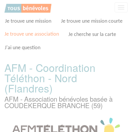
Panneau de gestion des cookies
Affic
la
navig
Je trouve une mission
Je trouve une mission courte
Je trouve une association
Je cherche sur la carte
J'ai une question
AFM - Coordination
Téléthon - Nord
(Flandres)
AFM - Association bénévoles basée à
COUDEKERQUE BRANCHE (59)