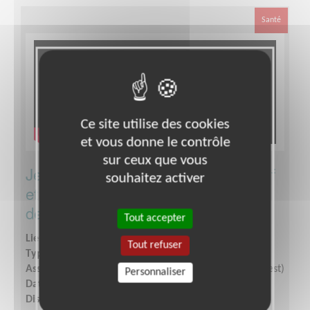
Santé
Ce site utilise des cookies
et vous donne le contrôle
sur ceux que vous
Je deviens Responsable administratif
souhaitez activer
et financier pour l'équipe du Téléthon
de l'Aude (Carcassonne)
Tout accepter
Lieu :
AUDE (11)
Tout refuser
Type :
Gestion financière et comptable
Association :
AFM - Coordination Téléthon - Aude (Ouest)
Personnaliser
Date :
Tout le temps
Disponibilité demandée :
Deux demi-journées par