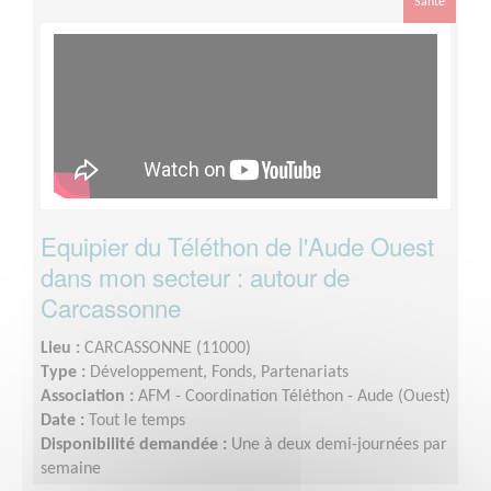
Santé
Equipier du Téléthon de l'Aude Ouest
dans mon secteur : autour de
Carcassonne
Lieu :
CARCASSONNE (11000)
Type :
Développement, Fonds, Partenariats
Association :
AFM - Coordination Téléthon - Aude (Ouest)
Date :
Tout le temps
Disponibilité demandée :
Une à deux demi-journées par
semaine