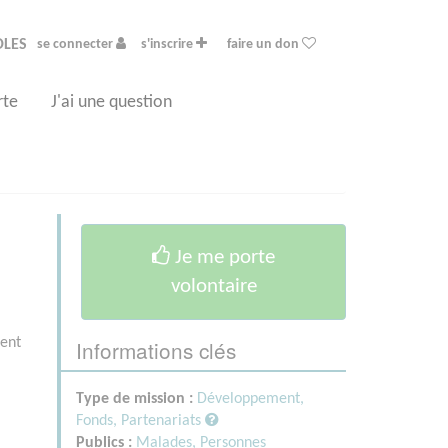
OLES
se connecter
s'inscrire
faire un don
rte
J'ai une question
Je me porte
volontaire
Informations clés
ment
Type de mission :
Développement,
Fonds, Partenariats
Publics :
Malades,
Personnes