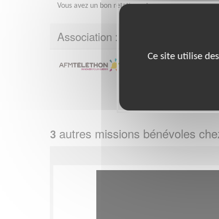
Vous avez un bon relationnel.
Association : AFM - Coordination 
Ce site utilise d
Créée en 1958 par des malad
Française contre les Myopath
neuromusculaires, des malad
génétique,...
Plus sur cette association
autres missions bénévoles ch
3