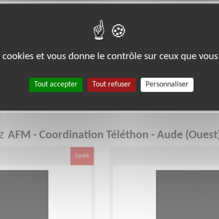
Téléthon - Aude (Ouest)
es cookies et vous donne le contrôle sur ceux que vous
es et des parents de malades refusant la fatalité, l’Association
ies (AFM) vise un objectif clair : vaincre les maladies
ies évolutives, lourdement invalidantes et pour la plupart d’origine
Tout accepter
Tout refuser
Personnaliser
ez
AFM - Coordination Téléthon - Aude (Ouest
Santé