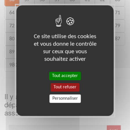
64
65
66
67
68
69
70
71
72
73
74
75
76
77
78
79
Ce site utilise des cookies
80
81
82
83
84
85
86
87
et vous donne le contrôle
sur ceux que vous
89
90
91
92
93
94
95
souhaitez activer
980
Tout accepter
Tout refuser
Il y a
missions bénévoles dans le
5
Personnaliser
département
dans cette
Morbihan
association