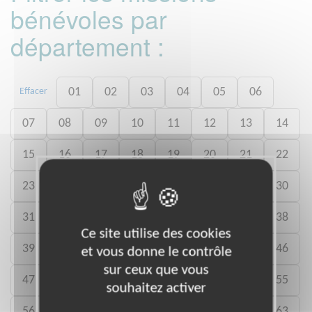
bénévoles par
département :
01
02
03
04
05
06
Effacer
07
08
09
10
11
12
13
14
15
16
17
18
19
20
21
22
23
24
25
26
27
28
29
30
31
32
33
34
35
36
37
38
Ce site utilise des cookies
39
40
41
42
43
44
45
46
et vous donne le contrôle
sur ceux que vous
47
48
49
50
52
53
54
55
souhaitez activer
56
57
58
59
60
61
62
63