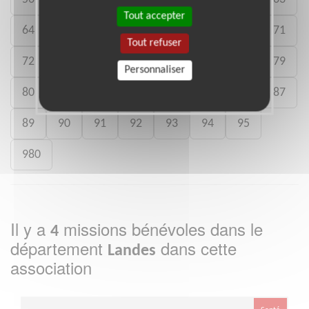
Tout accepter
64
65
66
67
68
69
70
71
Tout refuser
72
73
74
75
76
77
78
79
Personnaliser
80
81
82
83
84
85
86
87
89
90
91
92
93
94
95
980
Il y a
missions bénévoles dans le
4
département
dans cette
Landes
association