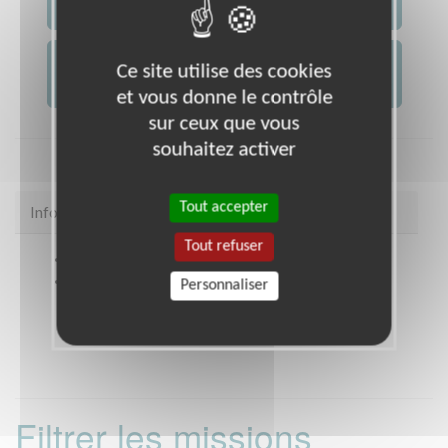
JE CONTACTE L'ASSOCIATION
JE FAIS UN DON À
Ce site utilise des cookies
AFM -...
et vous donne le contrôle
sur ceux que vous
souhaitez activer
Tout accepter
Infos pratiques
Tout refuser
Site web
coordination.telethon.fr/coo/059F/
Coordonnées
Espace Gustave Fontaine, Rue
Personnaliser
Gustave Fontaine COUDEKERQUE BRANCHE
(59210)
Filtrer les missions