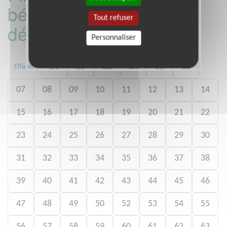
bénévoles par
Tout refuser
département :
Personnaliser
01
02
03
04
05
06
Effacer
07
08
09
10
11
12
13
14
15
16
17
18
19
20
21
22
23
24
25
26
27
28
29
30
31
32
33
34
35
36
37
38
39
40
41
42
43
44
45
46
47
48
49
50
52
53
54
55
56
57
58
59
60
61
62
63