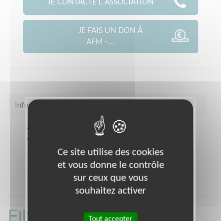
JE CONTACTE L'ASSOCIATION
JE FAIS UN DON À
AFM -...
Infos pratiques
Site web
coordination.telethon.fr/coo/059F/
Coordonnées
Espace Gustave Fontaine, Rue
Gustave Fontaine COUDEKERQUE BRANCHE
Ce site utilise des cookies
(59210)
et vous donne le contrôle
sur ceux que vous
souhaitez activer
Filtrer les missions
Tout accepter