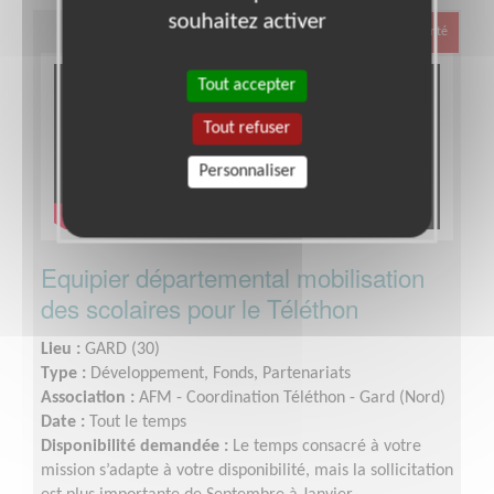
souhaitez activer
Santé
Tout accepter
Tout refuser
Personnaliser
Equipier départemental mobilisation
des scolaires pour le Téléthon
Lieu :
GARD (30)
Type :
Développement, Fonds, Partenariats
Association :
AFM - Coordination Téléthon - Gard (Nord)
Date :
Tout le temps
Disponibilité demandée :
Le temps consacré à votre
mission s’adapte à votre disponibilité, mais la sollicitation