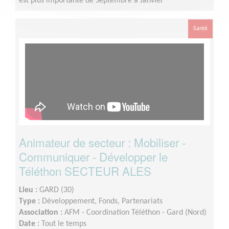
est plus importante de Septembre à Janvier
Santé
Animateur de secteur : Mobiliser -
Communiquer - Développer le
Téléthon SECTEUR ALES
Lieu :
GARD (30)
Type :
Développement, Fonds, Partenariats
Association :
AFM - Coordination Téléthon - Gard (Nord)
Date :
Tout le temps