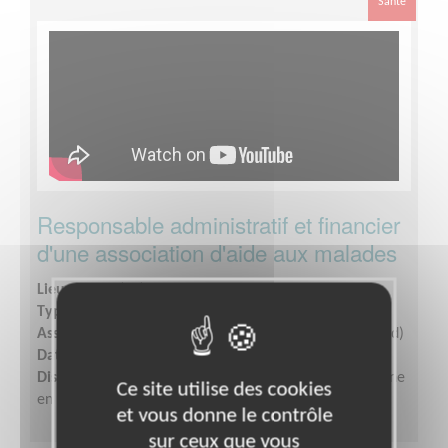
Santé
Responsable administratif et financier
d'une association d'aide aux malades
Lieu :
GARD (30)
Type :
Gestion financière et comptable
Association :
AFM - Coordination Téléthon - Gard (Nord)
Date :
Tout le temps
Disponibilité demandée :
Quelques heures par semaine
Ce site utilise des cookies
en fonction de vos disponibilités
et vous donne le contrôle
sur ceux que vous