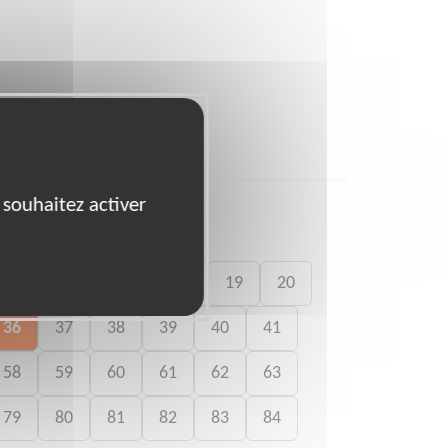
 souhaitez activer
15
16
17
18
19
20
36
37
38
39
40
41
58
59
60
61
62
63
79
80
81
82
83
84