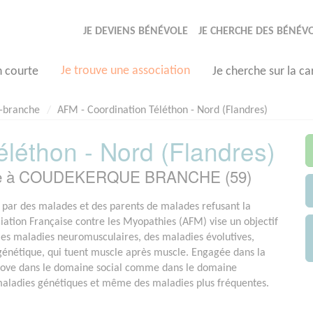
JE DEVIENS BÉNÉVOLE
JE CHERCHE DES BÉNÉV
Je trouve une association
n courte
Je cherche sur la ca
-branche
AFM - Coordination Téléthon - Nord (Flandres)
léthon - Nord (Flandres)
asée à COUDEKERQUE BRANCHE (59)
par des malades et des parents de malades refusant la
ociation Française contre les Myopathies (AFM) vise un objectif
e les maladies neuromusculaires, des maladies évolutives,
 génétique, qui tuent muscle après muscle. Engagée dans la
nove dans le domaine social comme dans le domaine
 maladies génétiques et même des maladies plus fréquentes.