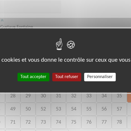
/
 Gustave Fontaine
bénévoles par département :
es cookies et vous donne le contrôle sur ceux que vous
Tout accepter
Tout refuser
Personnaliser
06
07
08
09
10
11
12
13
14
7
28
29
30
31
32
33
34
35
8
49
50
52
53
54
55
56
57
0
71
72
73
74
75
76
77
78