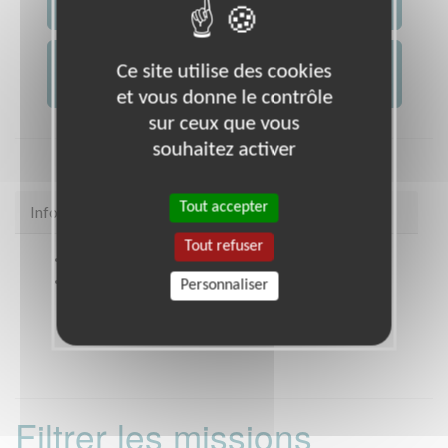
JE CONTACTE L'ASSOCIATION
JE FAIS UN DON À
Ce site utilise des cookies
AFM -...
et vous donne le contrôle
sur ceux que vous
souhaitez activer
Tout accepter
Infos pratiques
Tout refuser
Site web
coordination.telethon.fr/coo/059F/
Coordonnées
Espace Gustave Fontaine, Rue
Personnaliser
Gustave Fontaine COUDEKERQUE BRANCHE
(59210)
Filtrer les missions