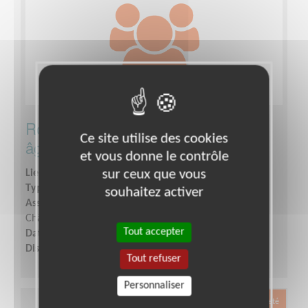
Rompre l’isolement des personnes
Ce site utilise des cookies
âgées
et vous donne le contrôle
sur ceux que vous
Lieu :
CHATENAY MALABRY (92290)
Type :
Visites en établissement
souhaitez activer
Association :
Croix-Rouge Française - Unité locale de
Châtenay-Malabry Le Plessis Robinson
Tout accepter
Date :
Tout le temps
Disponibilité demandée :
En journée le week-end
Tout refuser
Personnaliser
Exclusion & Pauvreté