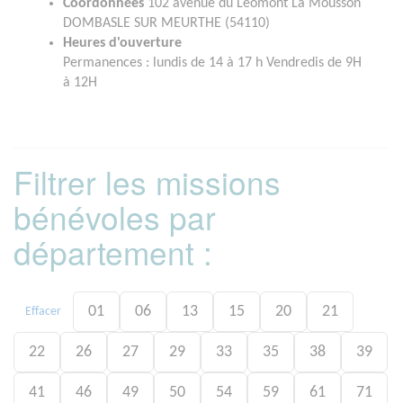
Coordonnées
102 avenue du Léomont La Mousson
DOMBASLE SUR MEURTHE (54110)
Heures d'ouverture
Permanences : lundis de 14 à 17 h Vendredis de 9H
à 12H
Filtrer les missions
bénévoles par
département :
01
06
13
15
20
21
Effacer
22
26
27
29
33
35
38
39
41
46
49
50
54
59
61
71