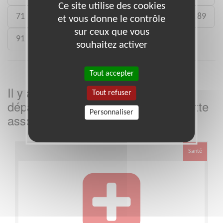
Ce site utilise des cookies
71
73
75
77
78
80
88
89
et vous donne le contrôle
sur ceux que vous
91
92
93
988
souhaitez activer
Tout accepter
Il y a
missions bénévoles dans le
2
Tout refuser
département
dans cette
Côtes-d'Armor
Personnaliser
association
Santé