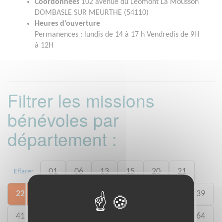
Coordonnées
102 avenue du Léomont La Mousson
DOMBASLE SUR MEURTHE (54110)
Heures d'ouverture
Permanences : lundis de 14 à 17 h Vendredis de 9H
à 12H
Filtrer les missions
bénévoles par
département :
01
06
13
15
20
21
Effacer
22
26
27
29
33
35
38
39
41
46
49
50
54
59
61
64