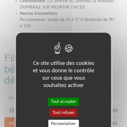
Coordonnées
102 avenue du Léomont La Mousson
DOMBASLE SUR MEURTHE (54110)
Heures d'ouverture
Permanences : lundis de 14 à 17 h Vendredis de 9H
à 12H
Filtrer les missions
Ce site utilise des cookies
bénévoles par
et vous donne le contrôle
département :
sur ceux que vous
souhaitez activer
01
06
13
15
20
21
Effacer
Tout accepter
22
26
27
29
33
35
38
39
Tout refuser
41
46
49
50
54
59
61
64
Personnaliser