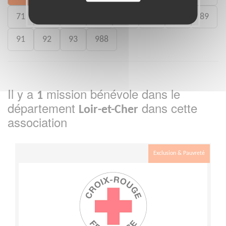
71
73
75
77
78
80
88
89
91
92
93
988
Il y a
mission bénévole dans le
1
département
dans cette
Loir-et-Cher
association
Exclusion & Pauvreté