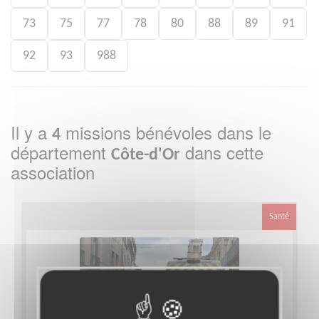
73
75
77
78
80
88
89
91
92
93
988
Il y a
missions bénévoles dans le
4
département
dans cette
Côte-d'Or
association
Santé