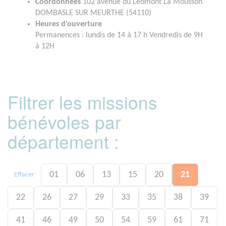
Coordonnées
102 avenue du Léomont La Mousson
DOMBASLE SUR MEURTHE (54110)
Heures d'ouverture
Permanences : lundis de 14 à 17 h Vendredis de 9H
à 12H
Filtrer les missions
bénévoles par
département :
01
06
13
15
20
21
Effacer
22
26
27
29
33
35
38
39
41
46
49
50
54
59
61
71