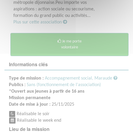
métropole dijonnaise.Peu importe vos
aspirations : action sociale ou secourisme,
formation du grand public ou activités...
Plus sur cette association
Je me porte
volontaire
Informations clés
Type de mission :
Accompagnement social, Maraude
Publics :
Sans (fonctionnement de l'association)
*Ouvert aux jeunes à partir de 16 ans
Mission permanente
Date de mise à jour :
25/11/2025
Réalisable le soir
Réalisable le week end
Lieu de la mission