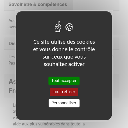
Savoir être & compétences
Aucune compténce particulière n'est demandée venir
avec son sourire et sa bonne humeur
Ce site utilise des cookies
Disponibilité demandée
et vous donne le contrôle
sur ceux que vous
Les mercredis, vendredi et dimanches de 18h30 à 21h30.
Pas de fréquence de présence imposée.
souhaitez activer
Association : Croix-Rouge
Tout accepter
Française de Dijon
Tout refuser
Personnaliser
La Croix-Rouge de Dijon, ce sont plus de
300 bénévoles de tout âge et aux profils
variés, présents chaque jour pour venir en
aide aux plus vulnérables dans toute la