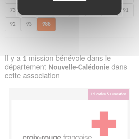
73
75
77
78
80
88
89
91
92
93
988
Il y a
mission bénévole dans le
1
département
dans
Nouvelle-Calédonie
cette association
Éducation & Formation