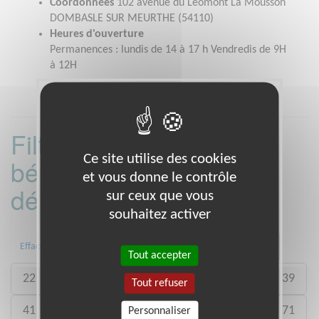
Coordonnées
102 avenue du Léomont La Mousson
DOMBASLE SUR MEURTHE (54110)
Heures d'ouverture
Permanences : lundis de 14 à 17 h Vendredis de 9H
à 12H
Filtrer les missions
Ce site utilise des cookies
bénévoles par
et vous donne le contrôle
département :
sur ceux que vous
souhaitez activer
01
06
13
15
20
21
Effacer
Tout accepter
22
26
27
29
33
35
38
39
Tout refuser
41
46
49
50
54
59
61
71
Personnaliser