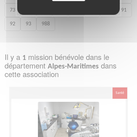
73
75
77
78
80
88
89
91
92
93
988
Il y a
mission bénévole dans le
1
département
dans
Alpes-Maritimes
cette association
Santé