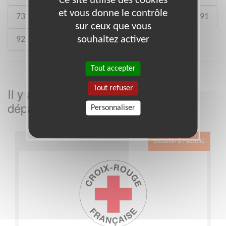
Ce site utilise des cookies
et vous donne le contrôle
73
75
77
78
80
88
89
91
sur ceux que vous
souhaitez activer
92
93
988
Tout accepter
Tout refuser
Il y a
missions bénévoles dans le
2
département
dans cette association
Personnaliser
Exclusion & Pauvreté