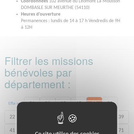
Coordonnées
102 avenue du Léomont La Mousson
DOMBASLE SUR MEURTHE (54110)
Heures d'ouverture
Permanences : lundis de 14 à 17 h Vendredis de 9H
à 12H
Filtrer les missions
bénévoles par
département :
01
06
13
15
20
21
Effacer
22
26
27
29
33
35
38
39
41
46
49
50
54
59
61
71