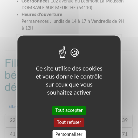
Coordonnées
102 avenue du Léomont La Mousson
DOMBASLE SUR MEURTHE (54110)
Heures d'ouverture
Permanences : lundis de 14 à 17 h Vendredis de 9H
à 12H
Filtrer les missions
Ce site utilise des cookies
bénévoles par
et vous donne le contrôle
département :
sur ceux que vous
souhaitez activer
01
06
13
15
20
21
Effacer
Tout accepter
22
26
27
29
33
35
38
39
Tout refuser
41
46
49
50
54
59
61
71
Personnaliser