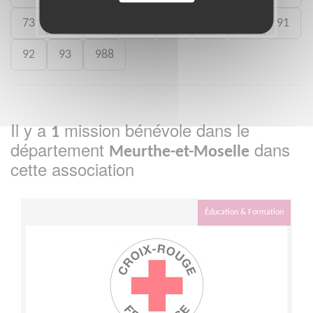
73
75
77
78
80
88
89
91
92
93
988
Il y a
mission bénévole dans le
1
département
dans
Meurthe-et-Moselle
cette association
Éducation & Formation