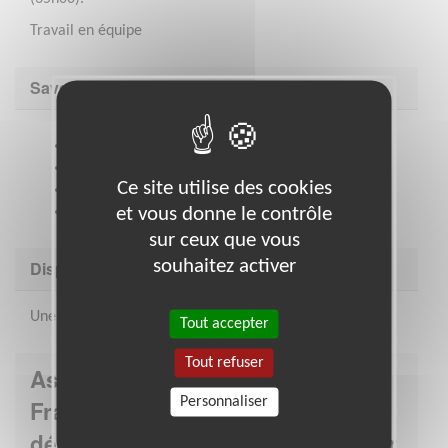
Travail en équipe
Savoir être & compétences
Aisance relationnelle
Travail d’équipe
Ce site utilise des cookies
Rigueur et adaptabilité
Evaluation d’une situation et d’anticipation
et vous donne le contrôle
sur ceux que vous
souhaitez activer
Disponibilité demandée
Une soirée et un jour de week-end par mois
Tout accepter
Tout refuser
Association : Croix-Rouge
Personnaliser
Française - Délégation
départementale des Côtes d'Armor