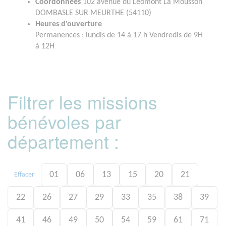
Coordonnées
102 avenue du Léomont La Mousson
DOMBASLE SUR MEURTHE (54110)
Heures d'ouverture
Permanences : lundis de 14 à 17 h Vendredis de 9H
à 12H
Filtrer les missions
bénévoles par
département :
01
06
13
15
20
21
Effacer
22
26
27
29
33
35
38
39
41
46
49
50
54
59
61
71