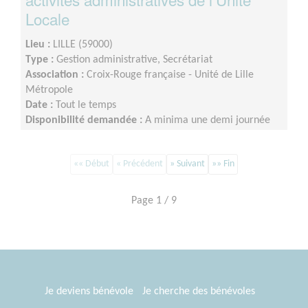
Locale
Lieu :
LILLE (59000)
Type :
Gestion administrative, Secrétariat
Association :
Croix-Rouge française - Unité de Lille
Métropole
Date :
Tout le temps
Disponibilité demandée :
A minima une demi journée
par semaine sur minimum un an d’engagement (du lundi
au vendredi)
«« Début
« Précédent
» Suivant
»» Fin
Page 1 / 9
Je deviens bénévole
Je cherche des bénévoles