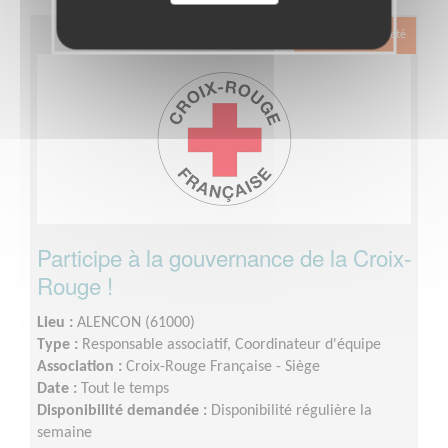
Exclusion & Pauvreté
Participe à la gouvernance de la Croix-
Rouge !
Lieu :
ALENCON (61000)
Type :
Responsable associatif, Coordinateur d'équipe
Association :
Croix-Rouge Française - Siège
Date :
Tout le temps
Disponibilité demandée :
Disponibilité régulière la
semaine