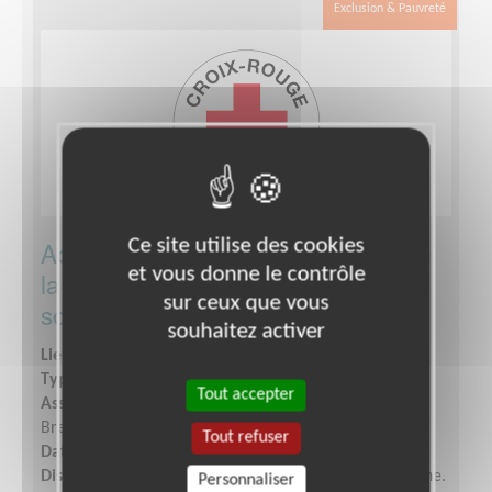
Exclusion & Pauvreté
Ce site utilise des cookies
Accueil/ Orientation dans le cadre de
et vous donne le contrôle
la future ouverture d'une épicerie
sur ceux que vous
solidaire
souhaitez activer
Lieu :
BREST (29200)
Type :
Accueil, Information
Tout accepter
Association :
Croix-Rouge Française - Unité Locale de
Brest
Tout refuser
Date :
Tout le temps
Disponibilité demandée :
2 demi-journées par semaine.
Personnaliser