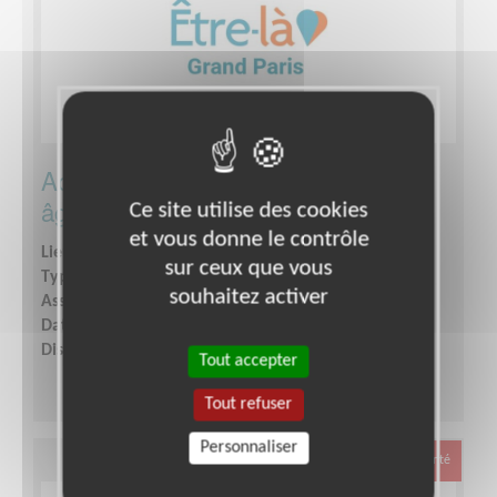
Accompagnement de personnes
âgées
Ce site utilise des cookies
et vous donne le contrôle
Lieu :
PARIS (75)
sur ceux que vous
Type :
Ecoute
souhaitez activer
Association :
Être-là Grand Paris
Date :
Tout le temps
Disponibilité demandée :
2 à 4 heures par semaine
Tout accepter
Tout refuser
Personnaliser
Santé