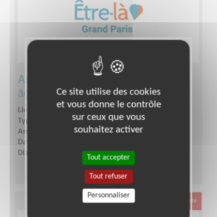
Accompagnement de personnes
âgées
Ce site utilise des cookies
et vous donne le contrôle
Lieu :
PARIS (75)
sur ceux que vous
Type :
Ecoute
souhaitez activer
Association :
Être-là Grand Paris
Date :
Tout le temps
Disponibilité demandée :
2 à 4 heures par semaine
Tout accepter
Tout refuser
Personnaliser
Santé