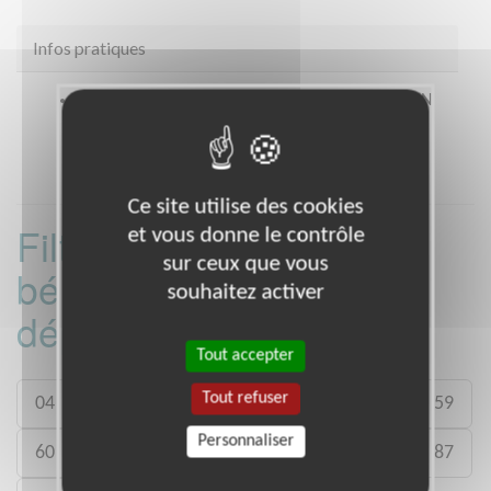
Infos pratiques
Coordonnées
68 Avenue Gambetta MONTAUBAN
(82000)
Ce site utilise des cookies
Filtrer les missions
et vous donne le contrôle
sur ceux que vous
bénévoles par
souhaitez activer
département :
Tout accepter
Tout refuser
04
09
13
29
30
31
37
59
Personnaliser
60
75
77
79
81
82
83
87