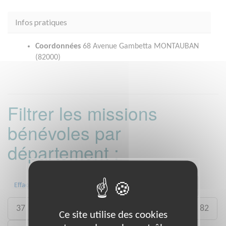
Infos pratiques
Coordonnées
68 Avenue Gambetta MONTAUBAN
(82000)
Filtrer les missions
bénévoles par
département :
04
09
13
29
30
31
Effacer
37
59
60
75
77
79
81
82
Ce site utilise des cookies