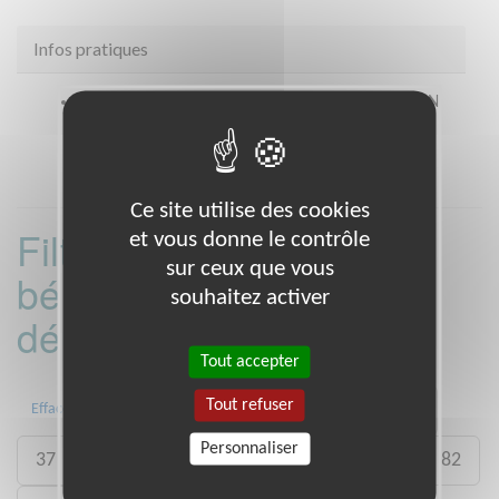
Infos pratiques
Coordonnées
68 Avenue Gambetta MONTAUBAN
(82000)
Ce site utilise des cookies
Filtrer les missions
et vous donne le contrôle
sur ceux que vous
bénévoles par
souhaitez activer
département :
Tout accepter
Tout refuser
04
09
13
29
30
31
Effacer
Personnaliser
37
59
60
75
77
79
81
82