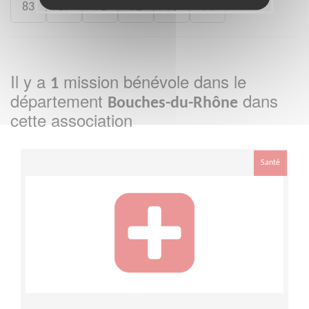
83
87
91
92
93
94
Il y a
mission bénévole dans le
1
département
dans
Bouches-du-Rhône
cette association
Santé