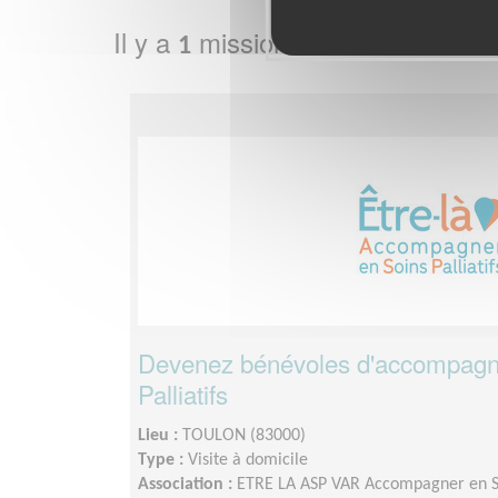
Il y a
mission bénévole dans l
1
Devenez bénévoles d'accompagn
Palliatifs
Lieu :
TOULON (83000)
Type :
Visite à domicile
Association :
ETRE LA ASP VAR Accompagner en Soi