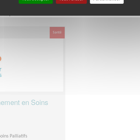
e département
dans cette association
Var
Santé
ement en Soins
ns Palliatifs