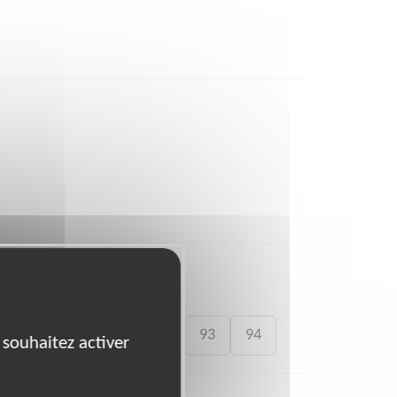
83
87
91
92
93
94
 souhaitez activer