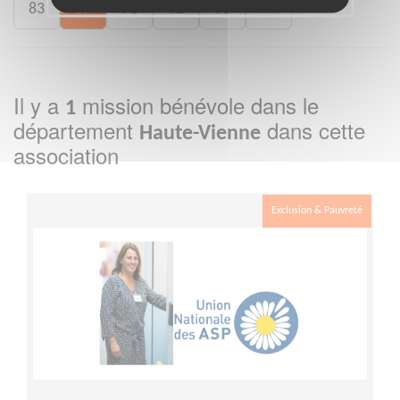
83
87
91
92
93
94
Il y a
mission bénévole dans le
1
département
dans cette
Haute-Vienne
association
Exclusion & Pauvreté