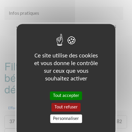
Infos pratiques
Coordonnées
68 Avenue Gambetta MONTAUBAN
(82000)
Ce site utilise des cookies
Filtrer les missions
et vous donne le contrôle
sur ceux que vous
bénévoles par
souhaitez activer
département :
Tout accepter
Tout refuser
04
09
13
29
30
31
Effacer
Personnaliser
37
59
60
75
77
79
81
82