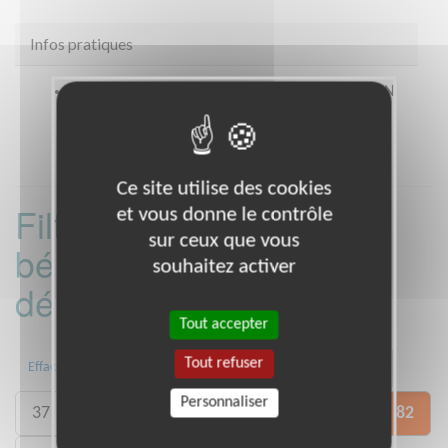
Infos pratiques
Coordonnées
68 Avenue Gambetta MONTAUBAN
(82000)
Ce site utilise des cookies
Filtrer les missions
et vous donne le contrôle
sur ceux que vous
bénévoles par
souhaitez activer
département :
Tout accepter
Tout refuser
04
09
13
29
30
31
Effacer
Personnaliser
37
59
60
75
77
79
81
82