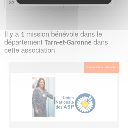
83
87
91
92
93
94
Il y a
mission bénévole dans le
1
département
dans
Tarn-et-Garonne
cette association
Exclusion & Pauvreté