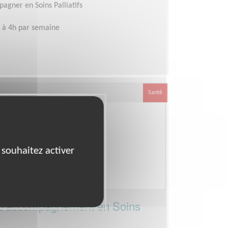
agner en Soins Palliatifs
 à 4h par semaine
Santé
 souhaitez activer
d'accompagnement en Soins