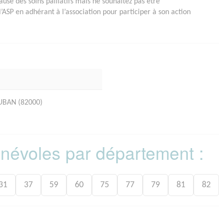
ause des soins palliatifs mais ne souhaitez pas être
ASP en adhérant à l’association pour participer à son action
BAN (82000)
bénévoles par département :
31
37
59
60
75
77
79
81
82