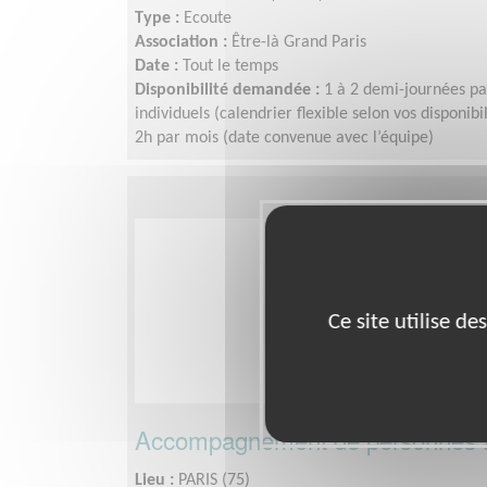
Type :
Ecoute
Association :
Être-là Grand Paris
Date :
Tout le temps
Disponibilité demandée :
1 à 2 demi-journées pa
individuels (calendrier flexible selon vos disponibi
2h par mois (date convenue avec l’équipe)
Ce site utilise d
Accompagnement de personnes 
Lieu :
PARIS (75)