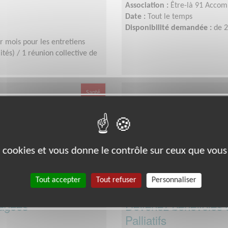
Association :
Être-là 91 Accomp
Date :
Tout le temps
Disponibilité demandée :
de 2
r mois pour les entretiens
lités) / 1 réunion collective de
Santé
es cookies et vous donne le contrôle sur ceux que vous
Tout accepter
Tout refuser
Personnaliser
âgées
Devenez bénévoles 
Palliatifs