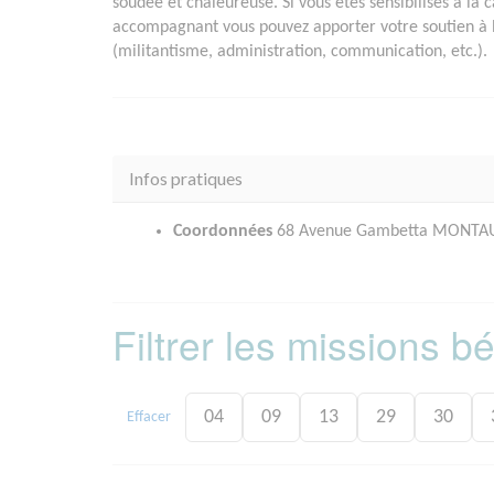
soudée et chaleureuse. Si vous êtes sensibilisés à la c
accompagnant vous pouvez apporter votre soutien à l’
(militantisme, administration, communication, etc.).
Infos pratiques
Coordonnées
68 Avenue Gambetta MONTAU
Filtrer les missions 
04
09
13
29
30
Effacer