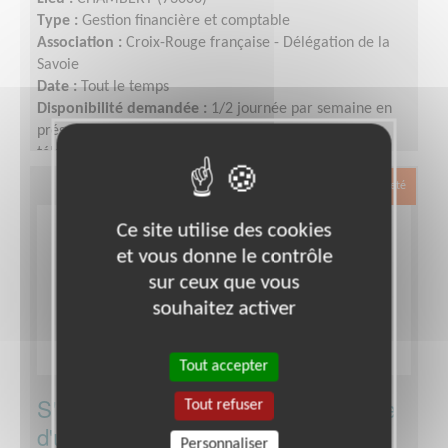
Type :
Gestion financière et comptable
Association :
Croix-Rouge française - Délégation de la
Savoie
Date :
Tout le temps
Disponibilité demandée :
1/2 journée par semaine en
présentiel dans les locaux, le reste peut se faire en
télébénévolat.
Exclusion & Pauvreté
Ce site utilise des cookies
et vous donne le contrôle
sur ceux que vous
souhaitez activer
Tout accepter
S'investir dans une boutique solidaire
Tout refuser
d'une association de solidarité à
Personnaliser