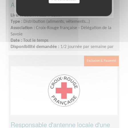
Albertville
Lieu :
ALBERTVILLE (73200)
Type :
Distribution (aliments, vêtements…)
Association :
Croix-Rouge française - Délégation de la
Savoie
Date :
Tout le temps
Disponibilité demandée :
1/2 journée par semaine par
exemple
Exclusion & Pauvreté
Responsable d'antenne locale d'une