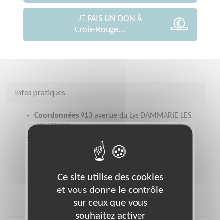
JE FAIS UN DON À
Croix-Rouge...
Infos pratiques
Coordonnées
913 avenue du Lys DAMMARIE LES
LYS (77190)
Heures d'ouverture
contacter par téléphone les responsables
d'activités afin de fixer un rendez-vous
:Précarité/Vêtement : 0160680180Secourisme :
Ce site utilise des cookies
0617244394Samu social : 0620613575
et vous donne le contrôle
sur ceux que vous
souhaitez activer