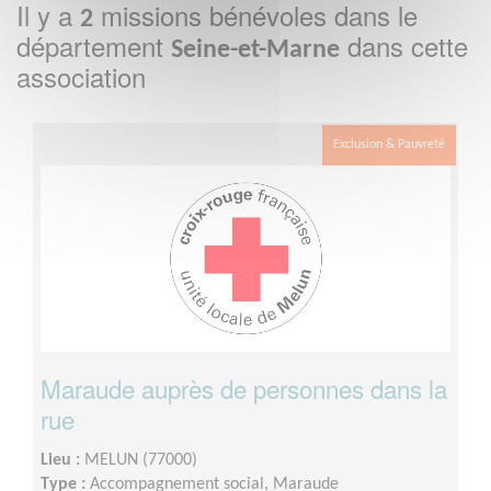
Il y a
missions bénévoles dans le
2
département
dans cette
Seine-et-Marne
association
Exclusion & Pauvreté
Maraude auprès de personnes dans la
rue
Lieu :
MELUN (77000)
Type :
Accompagnement social, Maraude