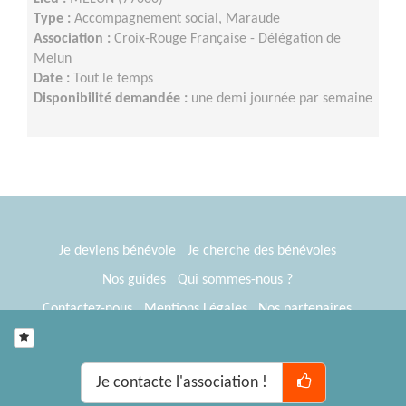
Type :
Accompagnement social, Maraude
Association :
Croix-Rouge Française - Délégation de
Melun
Date :
Tout le temps
Disponibilité demandée :
une demi journée par semaine
Je deviens bénévole
Je cherche des bénévoles
Nos guides
Qui sommes-nous ?
Contactez-nous
Mentions Légales
Nos partenaires
Espace presse
® Tous Bénévoles 2012-2026
Webkast
Je contacte l'association !