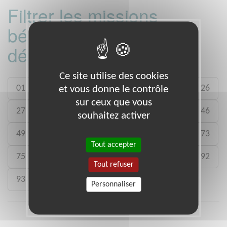
Filtrer les missions
bénévoles par
département :
Ce site utilise des cookies
01
06
13
15
20
21
22
26
et vous donne le contrôle
sur ceux que vous
27
29
33
35
38
39
41
46
souhaitez activer
49
50
54
59
61
64
71
73
Tout accepter
75
77
78
80
88
89
91
92
Tout refuser
93
988
Personnaliser