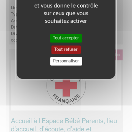
et vous donne le contrôle
Lieu :
YVELINES (78)
sur ceux que vous
Type :
Alphabétisation, Français Langue Étrangère
souhaitez activer
Association :
Croix rouge insertion Vocation.s (78)
Date :
Tout le temps
Disponibilité demandée :
29 avril, 27 mai, 8 juin et 4
Tout accepter
octobre (entre 4h et 7h par jour)
Tout refuser
Éducation & Formation
Personnaliser
Accueil à l'Espace Bébé Parents, lieu
d’accueil, d’écoute, d’aide et