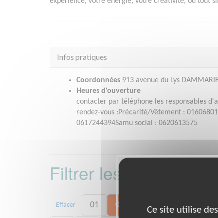
expérience, votre énergie, votre créativité, ou tout
Infos pratiques
Coordonnées
913 avenue du Lys DAMMARIE 
Heures d'ouverture
contacter par téléphone les responsables d'ac
rendez-vous :Précarité/Vêtement : 0160680
0617244394Samu social : 0620613575
Filtrer les missions 
01
06
13
15
20
Effacer
Ce site utilise d