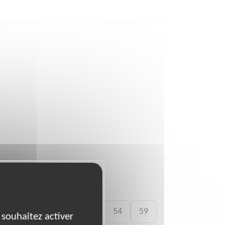
41
46
49
50
54
59
 souhaitez activer