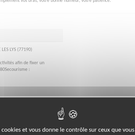
 simplement vos bras, votre bonne humeur, votre patience.
LES LYS (77190)
tivités afin de fixer un
180Secourisme :
bénévoles par département :
21
22
26
27
29
33
35
38
39
es cookies et vous donne le contrôle sur ceux que vous