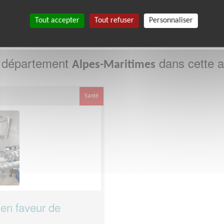
0
88
89
91
92
93
988
Tout accepter
Tout refuser
Personnaliser
e département
dans cette a
Alpes-Maritimes
Santé
 en faveur de