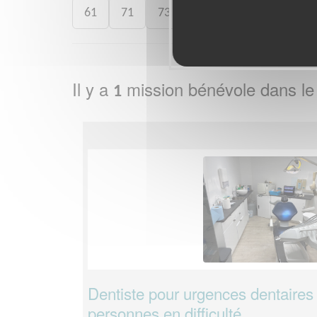
61
71
73
75
77
78
8
Il y a
mission bénévole dans l
1
Dentiste pour urgences dentaires
personnes en difficulté