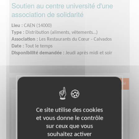
Soutien au centre université d'une
association de solidarité
Lieu :
CAEN (14000)
Type :
Distribution (aliments, vêtements…)
Association :
Les Restaurants du Cœur - Calvados
Date :
Tout le temps
Disponibilité demandée :
Jeudi après midi et soir
Exclusion & Pauvreté
Ce site utilise des cookies
et vous donne le contrôle
sur ceux que vous
souhaitez activer