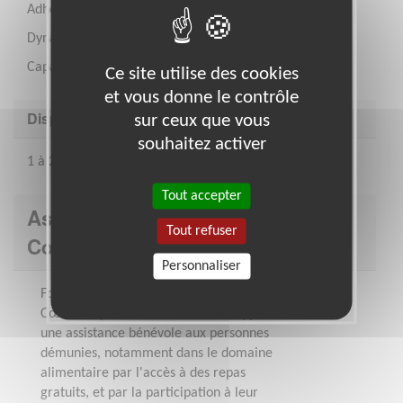
Adhésion aux valeurs des Restos
Dynamique
Capacité à travailler en équipe
Ce site utilise des cookies
et vous donne le contrôle
Disponibilité demandée
sur ceux que vous
souhaitez activer
1 à 2 journées par semaine en journée
Tout accepter
Association : Les Restaurants du
Tout refuser
Cœur - Calvados
Personnaliser
Fondés par Coluche en 1985, les Restos du
Cœur ont pour but « d'aider et d'apporter
une assistance bénévole aux personnes
démunies, notamment dans le domaine
alimentaire par l'accès à des repas
gratuits, et par la participation à leur