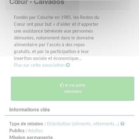
Cœur - Calvados
Fondés par Coluche en 1985, les Restos du
Cœur ont pour but « d'aider et d'apporter
une assistance bénévole aux personnes
démunies, notamment dans le domaine
alimentaire par l'accès à des repas
gratuits, et par la participation à leur
insertion sociale et économique...
Plus sur cette association
Je me porte
volontaire
Informations clés
Type de mission :
Distribution (aliments, vêtements…)
Publics :
Adultes
Mission permanente