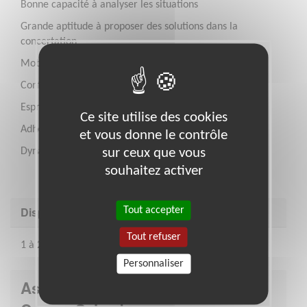
Bonne capacité à analyser les situations
Grande aptitude à proposer des solutions dans la
concertation
Mobilité
Confidentialité
Esprit d'équipe
Ce site utilise des cookies
Adhésion aux valeurs des Restos
et vous donne le contrôle
sur ceux que vous
Dynamique
souhaitez activer
Disponibilité demandée
Tout accepter
Tout refuser
1 à 2 journées par semaine
Personnaliser
Association : Les Restaurants du