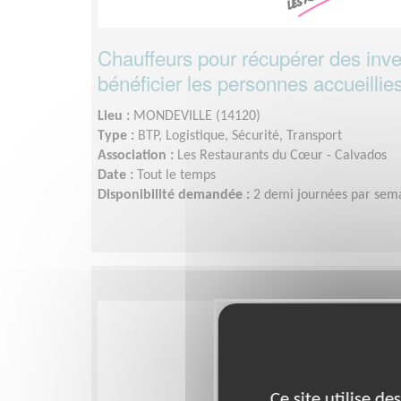
Chauffeurs pour récupérer des inve
bénéficier les personnes accueillie
Lieu :
MONDEVILLE (14120)
Type :
BTP, Logistique, Sécurité, Transport
Association :
Les Restaurants du Cœur - Calvados
Date :
Tout le temps
Disponibilité demandée :
2 demi journées par sem
Ce site utilise d