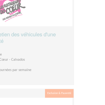
etien des véhicules d'une
té
ge
 Cœur - Calvados
journées par semaine
Exclusion & Pauvreté