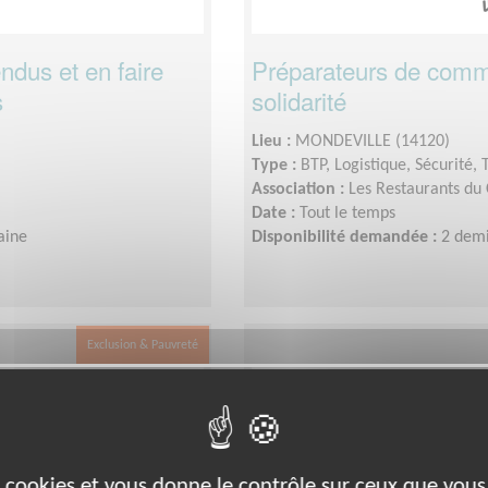
ndus et en faire
Préparateurs de comm
s
solidarité
Lieu :
MONDEVILLE (14120)
Type :
BTP, Logistique, Sécurité, 
Association :
Les Restaurants du
Date :
Tout le temps
aine
Disponibilité demandée :
2 demi
Exclusion & Pauvreté
es cookies et vous donne le contrôle sur ceux que vous