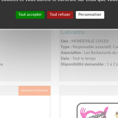
Tout accepter
Tout refuser
Personnaliser
ssociation de
Référent Entrepôt pou
Calvados
Lieu :
MONDEVILLE (14120)
Type :
Responsable associatif, C
Association :
Les Restaurants du
Date :
Tout le temps
ne
Disponibilité demandée :
1 à 2 
Exclusion & Pauvreté