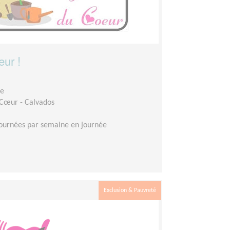
eur !
ge
 Cœur - Calvados
journées par semaine en journée
Exclusion & Pauvreté