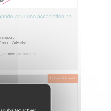
ande pour une association de
Transport
 Cœur - Calvados
 journées par semaine
Exclusion & Pauvreté
 souhaitez activer