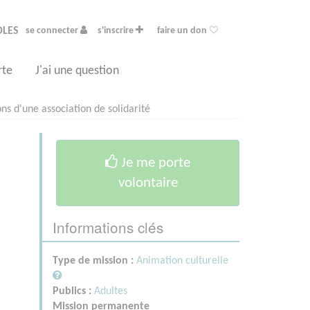
OLES
se connecter
s'inscrire
faire un don
rte
J'ai une question
ns d'une association de solidarité
Je me porte
volontaire
Informations clés
Type de mission :
Animation culturelle
Publics :
Adultes
Mission permanente