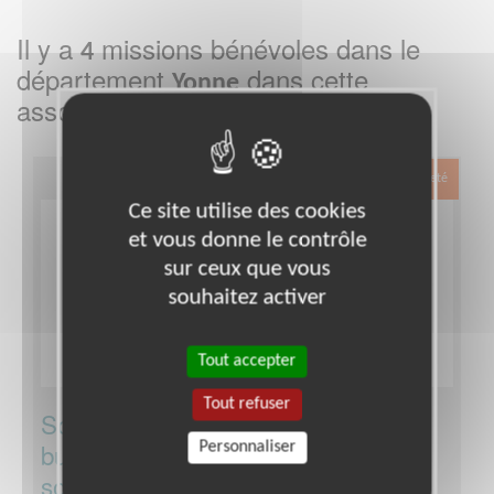
Il y a
missions bénévoles dans le
4
département
dans cette
Yonne
association
Exclusion & Pauvreté
Ce site utilise des cookies
et vous donne le contrôle
sur ceux que vous
souhaitez activer
Tout accepter
Tout refuser
Soutien informatique/Aide à la
bureautique pour une association de
Personnaliser
solidarité