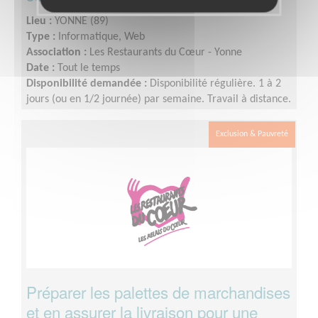
Lieu :
YONNE (89)
Type :
Informatique, Web
Association :
Les Restaurants du Cœur - Yonne
Date :
Tout le temps
Disponibilité demandée :
Disponibilité régulière. 1 à 2
jours (ou en 1/2 journée) par semaine. Travail à distance.
Déplacements si nécessaires.
Exclusion & Pauvreté
Préparer les palettes de marchandises
et en assurer la livraison pour une