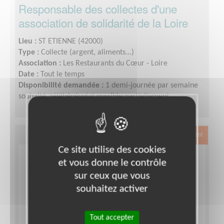
Responsable des collectes d'une
association de solidarité de la Loire
Lieu :
ST ETIENNE (42000)
Type :
Collecte (argent, aliments...)
Association :
Les Restaurants du Cœur - Loire
Date :
Tout le temps
Disponibilité demandée :
1 demi-journée par semaine
souhaité, télébénévolat possible partiellement
Exclusion & Pauvreté
Ce site utilise des cookies
et vous donne le contrôle
sur ceux que vous
souhaitez activer
Tout accepter