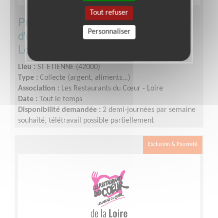
Tout refuser
Prospecteur de dons alimentaires
d'une association de solidarité de la
Personnaliser
Loire
Lieu :
ST ETIENNE (42000)
Type :
Collecte (argent, aliments...)
Association :
Les Restaurants du Cœur - Loire
Date :
Tout le temps
Disponibilité demandée :
2 demi-journées par semaine
souhaité, télétravail possible partiellement
Exclusion & Pauvreté