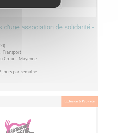
 d'une association de solidarité -
00)
é, Transport
 du Cœur - Mayenne
2 jours par semaine
Exclusion & Pauvreté