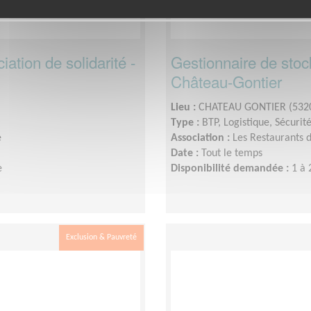
ation de solidarité -
Gestionnaire de stock
Château-Gontier
Lieu :
CHATEAU GONTIER (532
Type :
BTP, Logistique, Sécurit
e
Association :
Les Restaurants
Date :
Tout le temps
e
Disponibilité demandée :
1 à 
Exclusion & Pauvreté