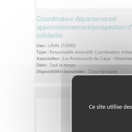
Coordinateur départemental
approvisionnement/prospection d'
solidarité
Lieu :
LAVAL (53000)
Type :
Responsable associatif, Coordinateur d'éq
Association :
Les Restaurants du Cœur - Mayenn
Date :
Tout le temps
Disponibilité demandée :
2 jour/semaine
Ce site utilise d