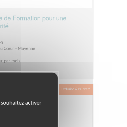
e de Formation pour une
rité
on
 du Cœur - Mayenne
ur par mois
Exclusion & Pauvreté
 souhaitez activer