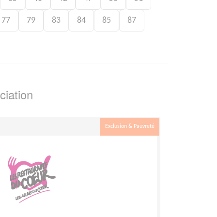
77
79
83
84
85
87
ciation
Exclusion & Pauvreté