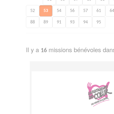
52
53
54
56
57
61
6
88
89
91
93
94
95
Il y a
missions bénévoles dan
16