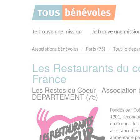
Panneau de gestion des cookies
Je trouve une mission
Je trouve une missio
Associations bénévoles
Paris (75)
Tout-le-depa
Les Restaurants du c
France
Les Restos du Coeur - Association
DEPARTEMENT (75)
Fondés par Col
1901, reconnue 
du Cœur – les 
assistance bé
alimentaire par