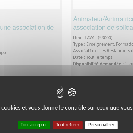
Animateur/Animatric
une association de
association de solida
Lieu :
LAVAL (53000)
Type :
Enseignement, Formati
Association :
Les Restaurants
uipe
Date :
Tout le temps
e
Disponibilité demandée :
1 jo
Exclusion & Pauvreté
es cookies et vous donne le contrôle sur ceux que vous
Tout accepter
Tout refuser
Personnaliser