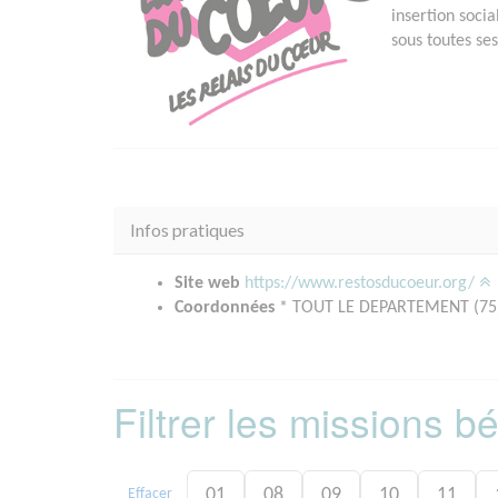
insertion soci
sous toutes se
Infos pratiques
Site web
https://www.restosducoeur.org/
Coordonnées
* TOUT LE DEPARTEMENT (75
Filtrer les missions 
01
08
09
10
11
Effacer