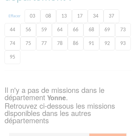
03
08
13
17
34
37
Effacer
44
56
59
64
66
68
69
73
74
75
77
78
86
91
92
93
95
Il n'y a pas de missions dans le
département
.
Yonne
Retrouvez ci-dessous les missions
disponibles dans les autres
départements