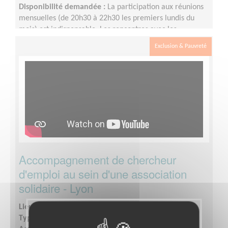
Disponibilité demandée :
La participation aux réunions
mensuelles (de 20h30 à 22h30 les premiers lundis du
mois) est indispensable. Les rencontres avec les
personnes accompagnées sont programmées par le
Exclusion & Pauvreté
"trinôme" (la personne accompagnée et ses deux
accompagnateurs bénévoles). En moyenne, il faut
compter 1heure toutes les 3 semaines, mais cela peut
varier selon les besoins
Accompagnement de chercheur
d'emploi au sein d'une association
solidaire - Lyon
Lieu :
Lyon (toute la ville) (69000)
Type :
Aide à l'insertion, Parrainages