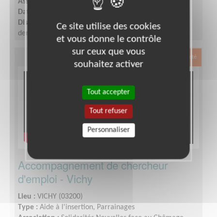
Association :
Solidarités Nouvelles face au Chômage
Date :
Tout le temps
Disponibilité demandée :
Une heure à une heure et
Ce site utilise des cookies
demie par RDV d'accompagnement + la réunion
et vous donne le contrôle
mensuelle/vie du groupe et association
sur ceux que vous
Exclusion & Pauvreté
souhaitez activer
Tout accepter
Tout refuser
Personnaliser
Accompagnement de chercheur
d'emploi - Vichy
Lieu :
VICHY (03200)
Type :
Aide à l'insertion, Parrainages