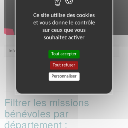
Ce site utilise des cookies
et vous donne le contrôle
sur ceux que vous
souhaitez activer
Infos pratiques
Tout accepter
Site web
https://snc.asso.fr/
Tout refuser
Coordonnées
STRASBOURG (67000)
Personnaliser
Filtrer les missions
bénévoles par
département :