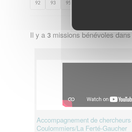
92
93
95
Il y a
missions bénévoles dans
3
Accompagnement de chercheurs d
Coulommiers/La Ferté-Gaucher