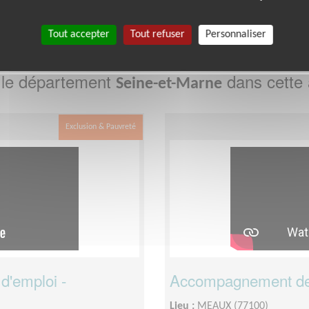
Tout accepter
Tout refuser
Personnaliser
 le département
dans cette 
Seine-et-Marne
Exclusion & Pauvreté
'emploi -
Accompagnement de 
Lieu :
MEAUX (77100)