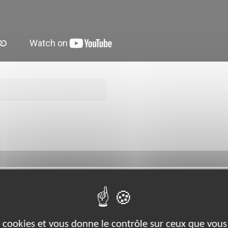
bénévoles par département :
37
44
56
59
64
66
68
69
73
es cookies et vous donne le contrôle sur ceux que vous