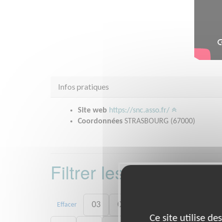
Infos pratiques
Site web
https://snc.asso.fr/
Coordonnées
STRASBOURG (67000)
Filtrer les missions 
03
08
13
17
34
Effacer
Ce site utilise d