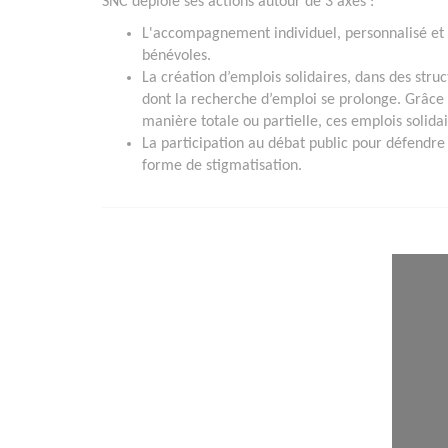
SNC déploie ses actions autour de 3 axes :
L'accompagnement individuel, personnalisé et
bénévoles.
La création d’emplois solidaires, dans des stru
dont la recherche d’emploi se prolonge. Grâce a
manière totale ou partielle, ces emplois solidai
La participation au débat public pour défendre 
forme de stigmatisation.