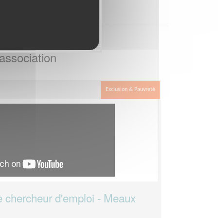
association
Exclusion & Pauvreté
chercheur d'emploi - Meaux