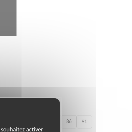
74
75
77
78
86
91
 souhaitez activer