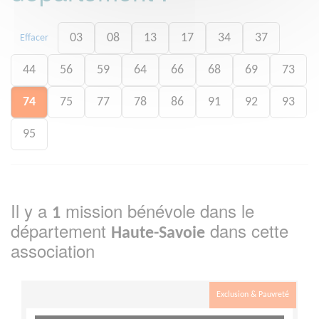
03
08
13
17
34
37
Effacer
44
56
59
64
66
68
69
73
74
75
77
78
86
91
92
93
95
Il y a
mission bénévole dans le
1
département
dans cette
Haute-Savoie
association
Exclusion & Pauvreté