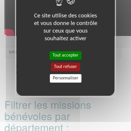
Ce site utilise des cookies
et vous donne le contrôle
sur ceux que vous
souhaitez activer
Infos pratiques
Tout accepter
Site web
https://snc.asso.fr/
Tout refuser
Coordonnées
STRASBOURG (67000)
Personnaliser
Filtrer les missions
bénévoles par
département :