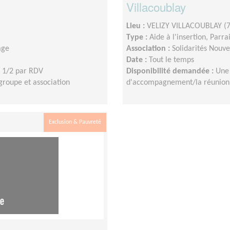
Villacoublay
Lieu :
VELIZY VILLACOUBLAY (
Type :
Aide à l'insertion, Parr
age
Association :
Solidarités Nouv
Date :
Tout le temps
 1/2 par RDV
Disponibilité demandée :
Une
roupe et association
d'accompagnement/la réunion 
Exclusion & Pauvreté