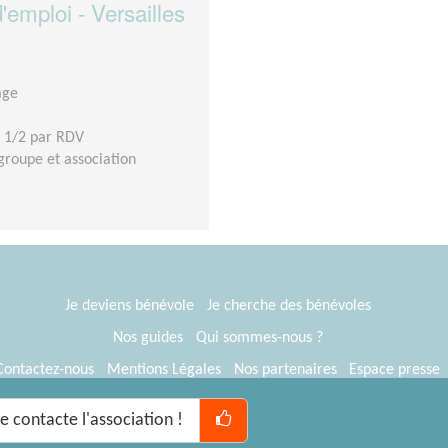
mploi - Versailles
age
 1/2 par RDV
roupe et association
Je deviens bénévole
Je cherche des bénévoles
Nos guides
Qui sommes-nous ?
Contactez-nous
Mentions Légales
Nos partenaires
Espace presse
® Tous Bénévoles 2012-2026
Webkast
Je contacte l'association !