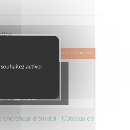
tion
Exclusion & Pauvreté
 souhaitez activer
chercheur d'emploi - Coteaux de