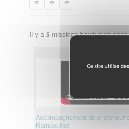
92
93
95
Il y a
missions bénévoles dans
5
Ce site utilise d
Accompagnement de chercheur d'
Rambouillet