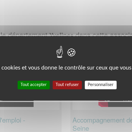
 le département
dans cette associa
Yvelines
Exclusion & Pauvreté
es cookies et vous donne le contrôle sur ceux que vous
Tout accepter
Tout refuser
Personnaliser
emploi -
Accompagnement de 
Seine