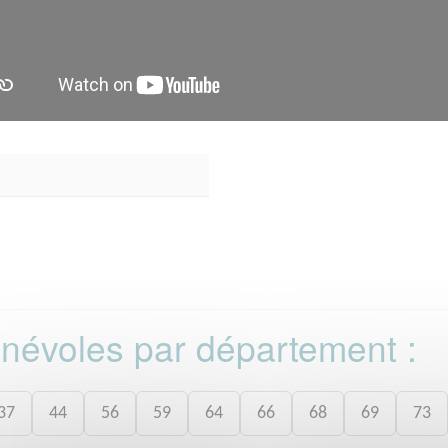
bénévoles par département :
37
44
56
59
64
66
68
69
73