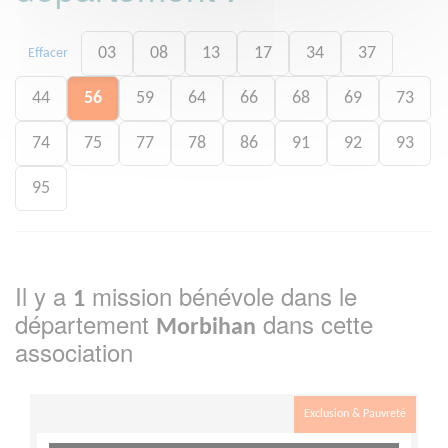
03
08
13
17
34
37
Effacer
44
56
59
64
66
68
69
73
74
75
77
78
86
91
92
93
95
Il y a
mission bénévole dans le
1
département
dans cette
Morbihan
association
Exclusion & Pauvreté