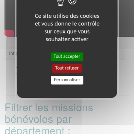
Ce site utilise des cookies
et vous donne le contrôle
sur ceux que vous
souhaitez activer
Infos pratiques
Tout accepter
Site web
https://snc.asso.fr/
Tout refuser
Coordonnées
STRASBOURG (67000)
Personnaliser
Filtrer les missions
bénévoles par
département :