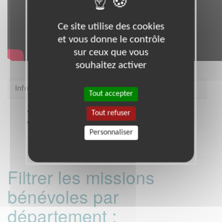
Ce site utilise des cookies
et vous donne le contrôle
sur ceux que vous
souhaitez activer
Infos pratiques
Tout accepter
Site web
https://snc.asso.fr/
Tout refuser
Coordonnées
STRASBOURG (67000)
Personnaliser
Filtrer les missions
bénévoles par
département :