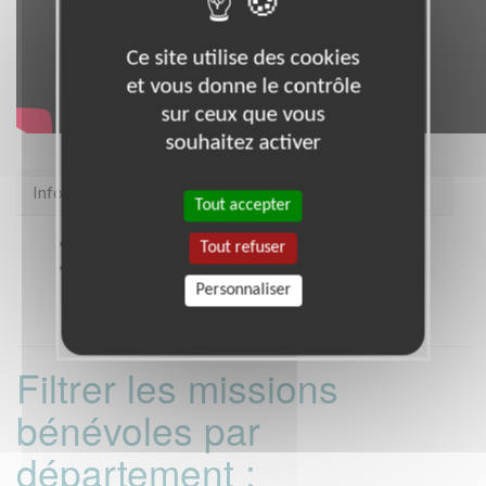
Ce site utilise des cookies
et vous donne le contrôle
sur ceux que vous
souhaitez activer
Infos pratiques
Tout accepter
Site web
https://snc.asso.fr/
Tout refuser
Coordonnées
STRASBOURG (67000)
Personnaliser
Filtrer les missions
bénévoles par
département :