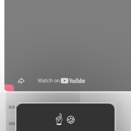
Informations complémentaires
SNC déploie ses actions autour de 2 axes :